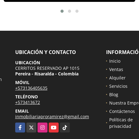
UBICACIÓN Y CONTACTO
INFORMACI
Inicio
UBICACIÓN
CERRITOS RESERVADO AP 1015
Ventas
Pereira - Risaralda - Colombia
Alquiler
n
MÓVIL
Servicios
+573136405635
.
Blog
TELÉFONO
+573413672
Nuestra Empr
EMAIL
Contáctenos
inmobiliariaproramirez@gmail.com
Políticas de
Facebook
X
Instagram
YouTube
TikTok
privacidad