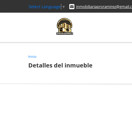
Select Language
▼
inmobiliariaproramirez@gmail.
Inicio
Detalles del inmueble