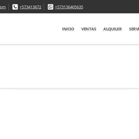
com
+573413672
+573136405635
INICIO
VENTAS
ALQUILER
SERV