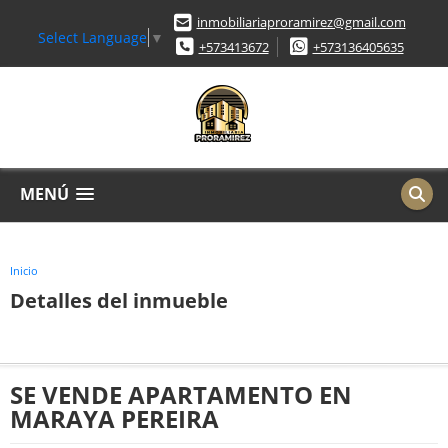
inmobiliariaproramirez@gmail.com
Select Language
▼
+573413672
+573136405635
MENÚ
Inicio
Detalles del inmueble
SE VENDE APARTAMENTO EN
MARAYA PEREIRA