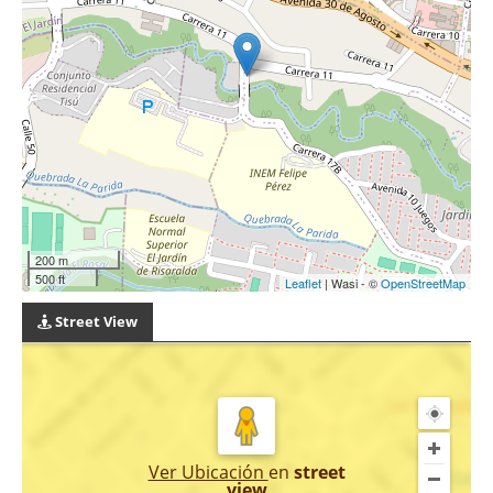
200 m
500 ft
Leaflet
| Wasi - ©
OpenStreetMap
Street View
Ver Ubicación
en
street
view