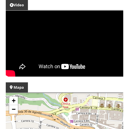
Video
Mapa
+
−