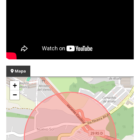
Mapa
+
−