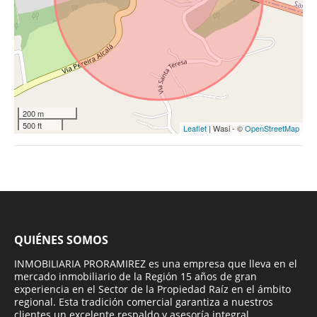
200 m
500 ft
Leaflet
| Wasi - ©
OpenStreetMap
QUIÉNES SOMOS
INMOBILIARIA PRORAMIREZ es una empresa que lleva en el
mercado inmobiliario de la Región 15 años de gran
experiencia en el Sector de la Propiedad Raíz en el ámbito
regional. Esta tradición comercial garantiza a nuestros
clientes un excelente respaldo y asesoría integral