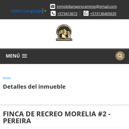
inmobiliariaproramirez@gmail.com
Select Language
▼
+573413672
+573136405635
MENÚ
Inicio
Detalles del inmueble
FINCA DE RECREO MORELIA #2 -
PEREIRA