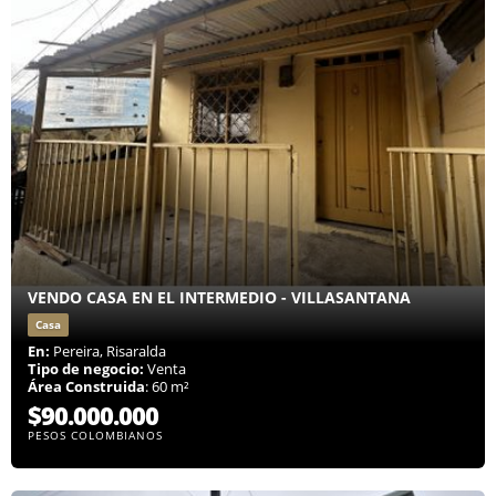
VENDO CASA EN EL INTERMEDIO - VILLASANTANA
Casa
En:
Pereira, Risaralda
Tipo de negocio:
Venta
Área Construida
: 60 m²
$90.000.000
PESOS COLOMBIANOS