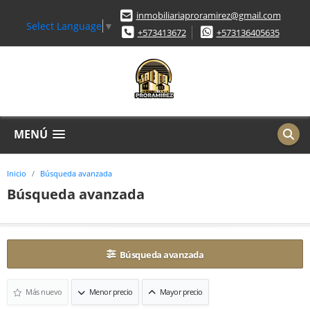
inmobiliariaproramirez@gmail.com
Select Language
▼
+573413672
+573136405635
MENÚ
Inicio
Búsqueda avanzada
Búsqueda avanzada
Búsqueda avanzada
Más nuevo
Menor precio
Mayor precio