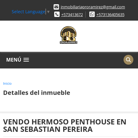
inmobiliariaproramirez@gmail.com
Select Language
▼
+573413672
+573136405635
MENÚ
Inicio
Detalles del inmueble
VENDO HERMOSO PENTHOUSE EN
SAN SEBASTIAN PEREIRA