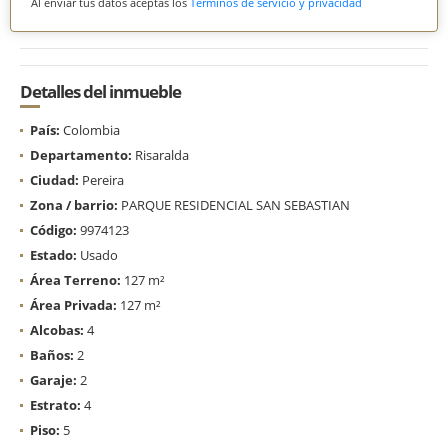
Al enviar tus datos aceptas los
Términos de servicio y privacidad
Detalles del inmueble
País:
Colombia
Departamento:
Risaralda
Ciudad:
Pereira
Zona / barrio:
PARQUE RESIDENCIAL SAN SEBASTIAN
Código:
9974123
Estado:
Usado
Área Terreno:
127 m²
Área Privada:
127 m²
Alcobas:
4
Baños:
2
Garaje:
2
Estrato:
4
Piso:
5