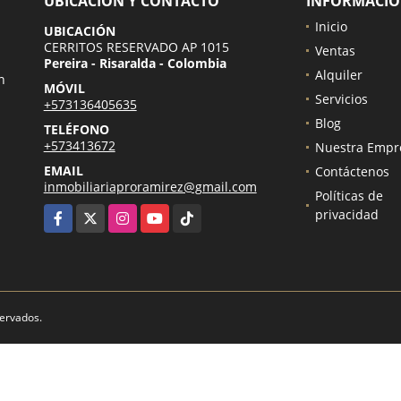
UBICACIÓN Y CONTACTO
INFORMACI
Inicio
UBICACIÓN
CERRITOS RESERVADO AP 1015
Ventas
Pereira - Risaralda - Colombia
Alquiler
n
MÓVIL
Servicios
+573136405635
.
Blog
TELÉFONO
+573413672
Nuestra Empr
EMAIL
Contáctenos
inmobiliariaproramirez@gmail.com
Políticas de
Facebook
X
Instagram
YouTube
TikTok
privacidad
servados.