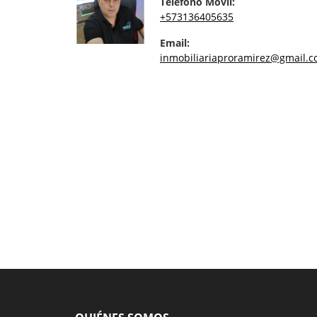
Teléfono Móvil:
+573136405635
Email:
inmobiliariaproramirez@gmail.