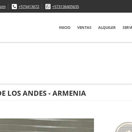
com
+573413672
+573136405635
INICIO
VENTAS
ALQUILER
SERV
DE LOS ANDES - ARMENIA