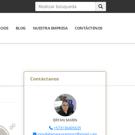
ICIOS
BLOG
NUESTRA EMPRESA
CONTÁCTENOS
Contáctanos
BRYAN MARIN
+573136405635
inmobiliariaproramirez@gmail.com