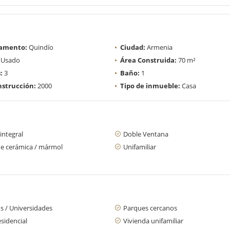
amento:
Quindío
Ciudad:
Armenia
Usado
Área Construida:
70 m²
:
3
Baño:
1
strucción:
2000
Tipo de inmueble:
Casa
integral
Doble Ventana
de cerámica / mármol
Unifamiliar
s / Universidades
Parques cercanos
sidencial
Vivienda unifamiliar