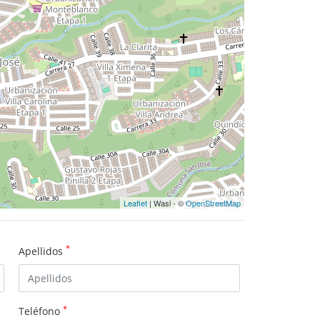
Leaflet
| Wasi - ©
OpenStreetMap
*
Apellidos
*
Teléfono