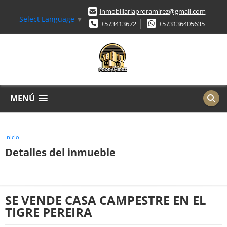
inmobiliariaproramirez@gmail.com
Select Language
▼
+573413672
+573136405635
MENÚ
Inicio
Detalles del inmueble
SE VENDE CASA CAMPESTRE EN EL
TIGRE PEREIRA