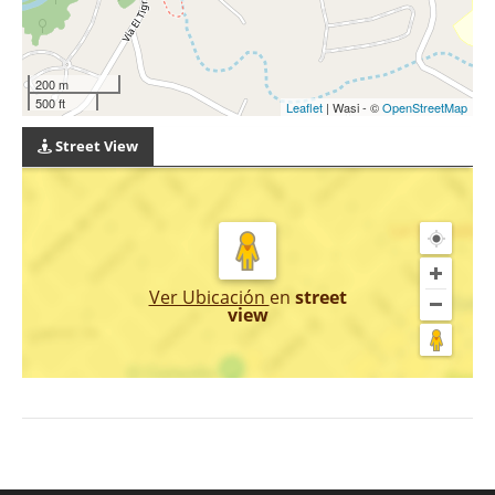
200 m
500 ft
Leaflet
| Wasi - ©
OpenStreetMap
Street View
Ver Ubicación
en
street
view