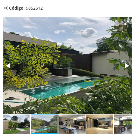
Código
: 9852612