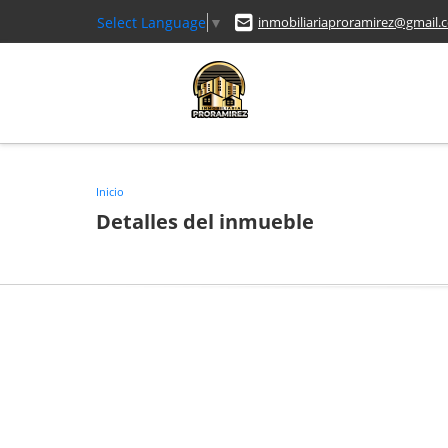
Select Language
▼
inmobiliariaproramirez@gmail.
Inicio
Detalles del inmueble