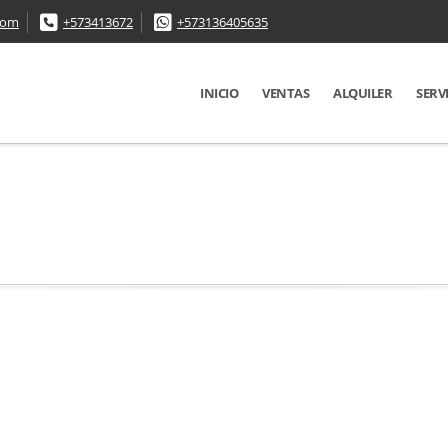
com
+573413672
+573136405635
INICIO
VENTAS
ALQUILER
SERV