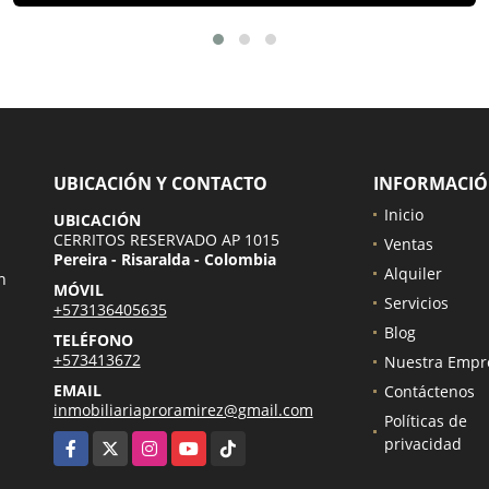
UBICACIÓN Y CONTACTO
INFORMACI
Inicio
UBICACIÓN
CERRITOS RESERVADO AP 1015
Ventas
Pereira - Risaralda - Colombia
Alquiler
n
MÓVIL
Servicios
+573136405635
.
Blog
TELÉFONO
+573413672
Nuestra Empr
EMAIL
Contáctenos
inmobiliariaproramirez@gmail.com
Políticas de
Facebook
X
Instagram
YouTube
TikTok
privacidad