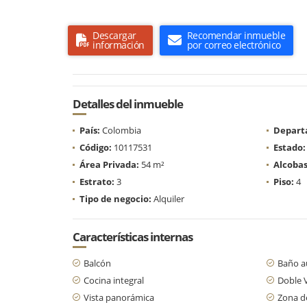
Descargar
Recomendar inmueble
información
por correo electrónico
Detalles del inmueble
País:
Colombia
Depart
Código:
10117531
Estado:
Área Privada:
54 m²
Alcobas
Estrato:
3
Piso:
4
Tipo de negocio:
Alquiler
Características internas
Balcón
Baño au
Cocina integral
Doble 
Vista panorámica
Zona d