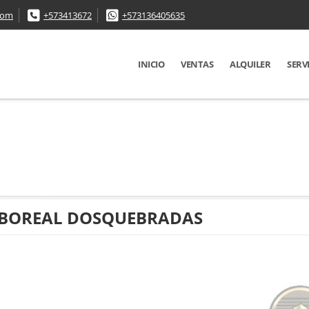
com
+573413672
+573136405635
INICIO
VENTAS
ALQUILER
SERV
 BOREAL DOSQUEBRADAS