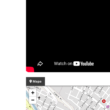
Mapa
+
−