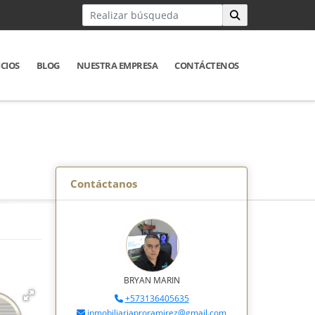
ICIOS
BLOG
NUESTRA EMPRESA
CONTÁCTENOS
Contáctanos
BRYAN MARIN
+573136405635
inmobiliariaproramirez@gmail.com