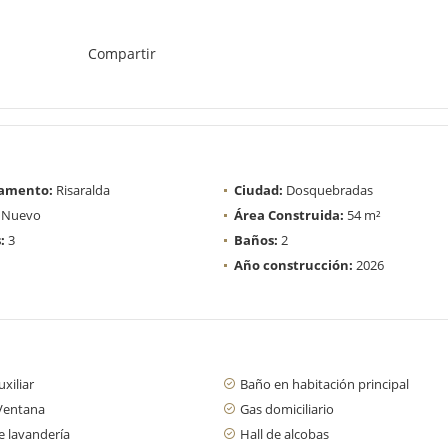
Compartir
amento:
Risaralda
Ciudad:
Dosquebradas
Nuevo
Área Construida:
54 m²
:
3
Baños:
2
Año construcción:
2026
xiliar
Baño en habitación principal
Ventana
Gas domiciliario
e lavandería
Hall de alcobas