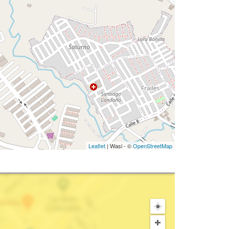
Leaflet
| Wasi - ©
OpenStreetMap