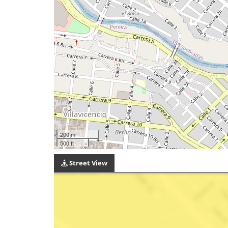
200 m
500 ft
Street View